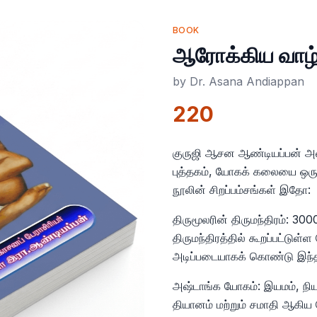
BOOK
ஆரோக்கிய வாழ்வ
by
Dr. Asana Andiappan
220
குருஜி ஆசன ஆண்டியப்பன் அவ
புத்தகம், யோகக் கலையை ஒரு
நூலின் சிறப்பம்சங்கள் இதோ:
திருமூலரின் திருமந்திரம்: 3
திருமந்திரத்தில் கூறப்பட்டு
அடிப்படையாகக் கொண்டு இந்தப்
அஷ்டாங்க யோகம்: இயமம், நிய
தியானம் மற்றும் சமாதி ஆகிய