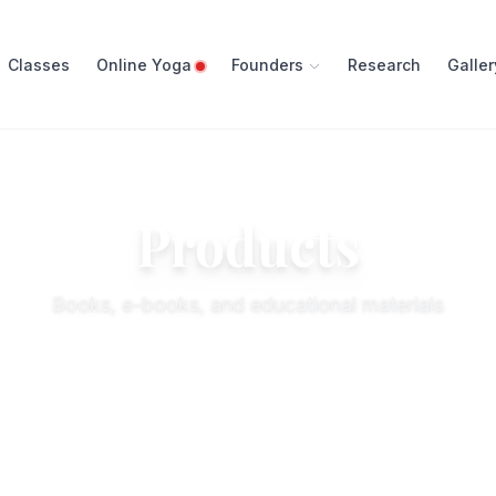
Classes
Online Yoga
Founders
Research
Galler
Products
Books, e-books, and educational materials