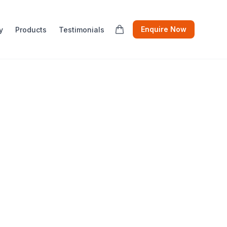
Enquire Now
y
Products
Testimonials