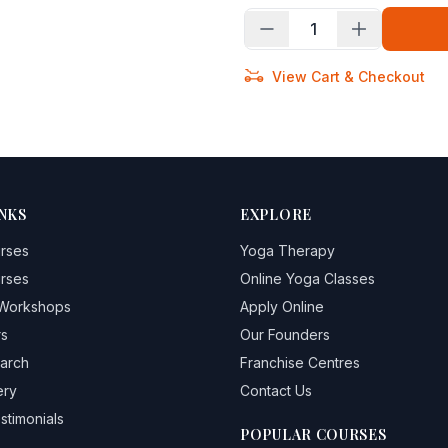
1
View Cart & Checkout
NKS
EXPLORE
urses
Yoga Therapy
urses
Online Yoga Classes
 Workshops
Apply Online
rs
Our Founders
arch
Franchise Centres
ery
Contact Us
stimonials
POPULAR COURSES